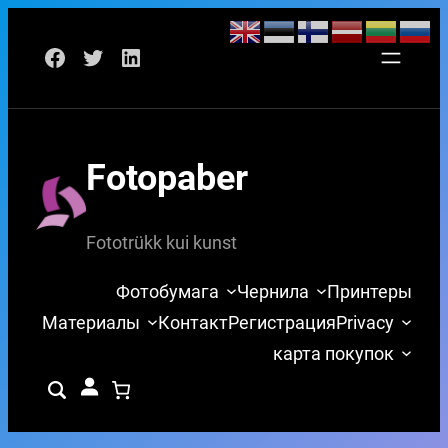
Перейти
Facebook
Twitter
LinkedIn
к
содержимому
Fotopaber
Fototrükk kui kunst
Фотобумага
Чернила
Принтеры
Материалы
Контакт
Регистрация
Privacy
карта покупок