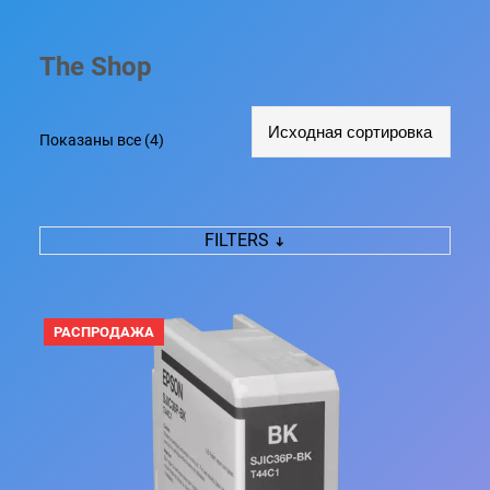
The Shop
Показаны все (4)
FILTERS
П
РАСПРОДАЖА
Р
О
Д
А
В
А
Е
М