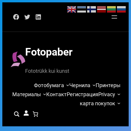
Перейти
Facebook
Twitter
LinkedIn
к
содержимому
Fotopaber
Fototrükk kui kunst
Фотобумага
Чернила
Принтеры
Материалы
Контакт
Регистрация
Privacy
карта покупок