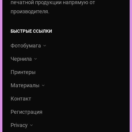
я
8
печатной продукции напрямую от
0
ц
,
производителя.
е
0
€
н
0
.
БЫСТРЫЕ ССЫЛКИ
а
Фотобумага
с
€
о
.
Чернила
с
Принтеры
т
а
Материалы
в
Контакт
л
я
Регистрация
л
Privacy
а