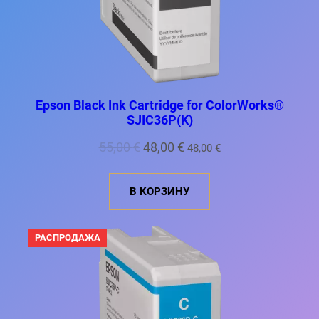
Ы
Й
Т
О
В
А
Р
Epson Black Ink Cartridge for ColorWorks®
SJIC36P(K)
П
Т
55,00
€
48,00
€
48,00
€
е
е
р
к
В КОРЗИНУ
в
у
о
щ
П
РАСПРОДАЖА
Р
н
а
О
Д
а
я
А
ч
ц
В
А