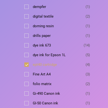
в
а
т
а
в
1
dempfer
1
р
о
а
т
в
2
digital textile
2
р
о
а
т
в
1
doming resin
1
р
о
а
т
в
1
drills paper
1
р
о
а
т
в
1
dye ink 673
14
р
о
а
4
а
в
5
dye ink for Epson 1L
5
р
т
а
т
о
4
ept40 cartridge
4
р
о
в
т
в
3
Fine Art A4
3
а
о
а
т
р
в
2
folio matrix
2
р
о
о
а
т
о
в
1
Gi-490 Canon ink
1
в
р
о
в
а
т
а
в
1
GI-50 Canon ink
1
р
о