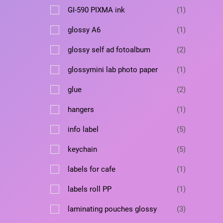
а
т
а
в
1
GI-590 PIXMA ink
1
р
о
а
т
а
в
1
glossy A6
1
р
о
а
т
в
2
glossy self ad fotoalbum
2
р
о
а
т
в
1
glossymini lab photo paper
1
р
о
а
т
в
2
glue
2
р
о
а
т
в
1
hangers
1
р
о
а
т
а
в
5
info label
5
р
о
а
т
в
5
keychain
5
р
о
а
т
а
в
1
labels for cafe
1
р
о
а
т
в
1
labels roll PP
1
р
о
а
т
о
в
3
laminating pouches glossy
3
р
о
в
а
т