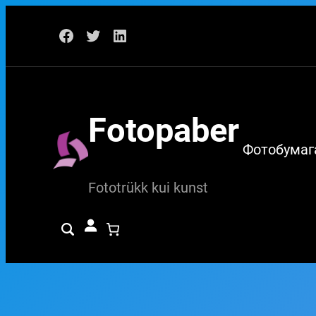
Перейти
Facebook
Twitter
LinkedIn
к
содержимому
Fotopaber
Фотобумаг
Fototrükk kui kunst