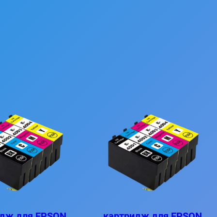
идж для EPSON
картридж для EPSON