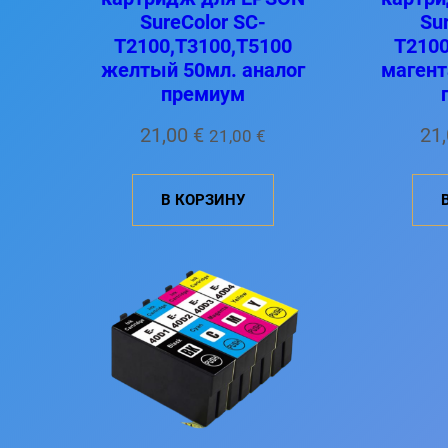
SureColor SC-
Su
T2100,T3100,T5100
T2100
желтый 50мл. аналог
магент
премиум
21,00
€
21
21,00
€
В КОРЗИНУ