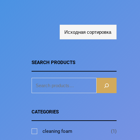
SEARCH PRODUCTS
S
E
A
R
CATEGORIES
C
H
1
cleaning foam
1
т