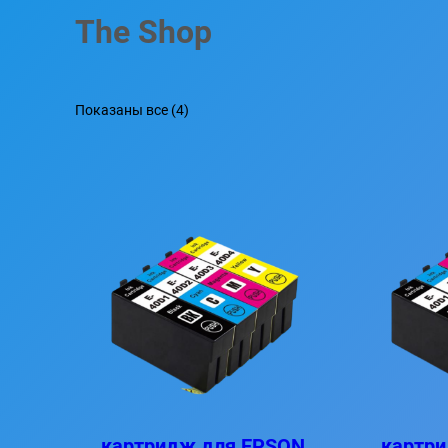
The Shop
Показаны все (4)
картридж для EPSON
картр