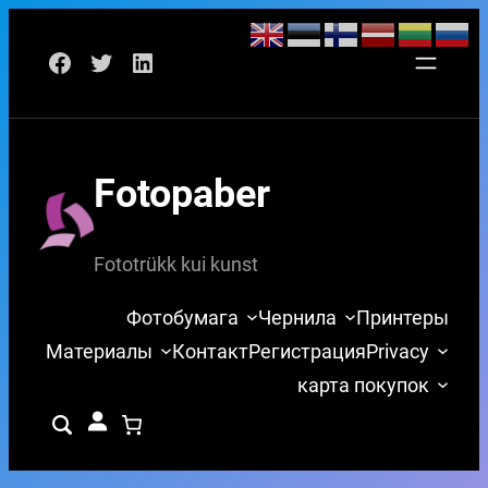
Перейти
Facebook
Twitter
LinkedIn
к
содержимому
Fotopaber
Fototrükk kui kunst
Фотобумага
Чернила
Принтеры
Материалы
Контакт
Регистрация
Privacy
карта покупок