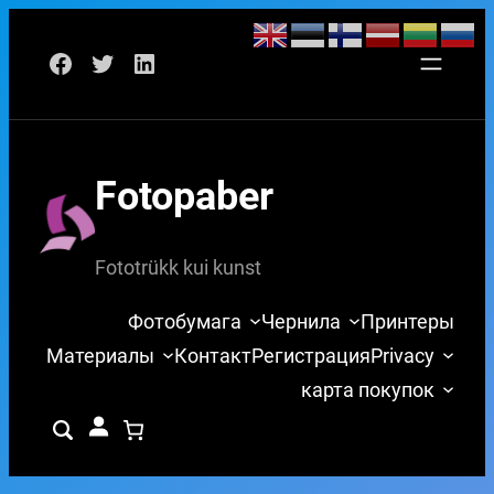
Перейти
Facebook
Twitter
LinkedIn
к
содержимому
Fotopaber
Fototrükk kui kunst
Фотобумага
Чернила
Принтеры
Материалы
Контакт
Регистрация
Privacy
карта покупок