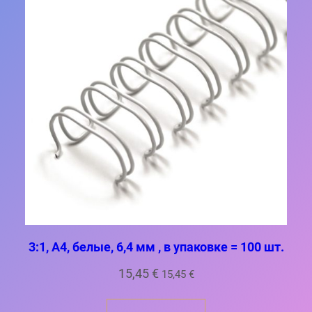
3:1, A4, белые, 6,4 мм , в упаковке = 100 шт.
15,45
€
15,45
€