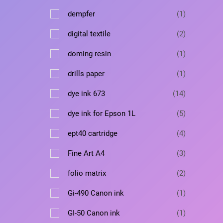
в
а
т
а
в
1
dempfer
1
р
о
а
т
в
2
digital textile
2
р
о
а
т
в
1
doming resin
1
р
о
а
т
в
1
drills paper
1
р
о
а
т
в
1
dye ink 673
14
р
о
а
4
а
в
5
dye ink for Epson 1L
5
р
т
а
т
о
4
ept40 cartridge
4
р
о
в
т
в
3
Fine Art A4
3
а
о
а
т
р
в
2
folio matrix
2
р
о
о
а
т
о
в
1
Gi-490 Canon ink
1
в
р
о
в
а
т
а
в
1
GI-50 Canon ink
1
р
о