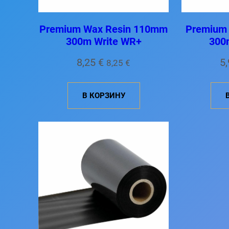
Premium Wax Resin 110mm
Premium
300m Write WR+
300
8,25
€
5
8,25
€
В КОРЗИНУ