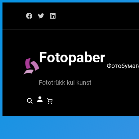
Перейти
Facebook
Twitter
LinkedIn
к
содержимому
Fotopaber
Фотобумаг
Fototrükk kui kunst