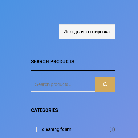
SEARCH PRODUCTS
S
E
A
R
CATEGORIES
C
H
1
cleaning foam
1
т