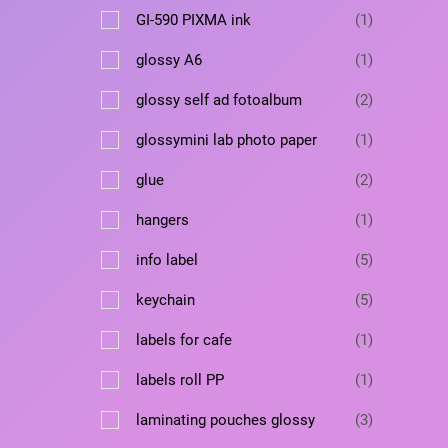
а
т
а
в
1
GI-590 PIXMA ink
1
р
о
а
т
а
в
1
glossy A6
1
р
о
а
т
в
2
glossy self ad fotoalbum
2
р
о
а
т
в
1
glossymini lab photo paper
1
р
о
а
т
в
2
glue
2
р
о
а
т
в
1
hangers
1
р
о
а
т
а
в
5
info label
5
р
о
а
т
в
5
keychain
5
р
о
а
т
а
в
1
labels for cafe
1
р
о
а
т
в
1
labels roll PP
1
р
о
а
т
о
в
3
laminating pouches glossy
3
р
о
в
а
т