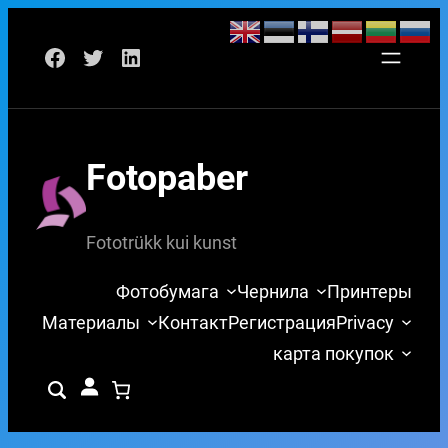
Перейти
Facebook
Twitter
LinkedIn
к
содержимому
Fotopaber
Fototrükk kui kunst
Фотобумага
Чернила
Принтеры
Материалы
Контакт
Регистрация
Privacy
карта покупок