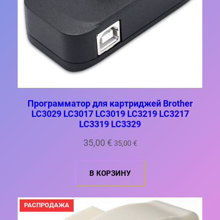
ь
а
н
:
а
1
я
0
ц
,
е
0
н
0
Программатор для картриджей Brother
а
LC3029 LC3017 LC3019 LC3219 LC3217
с
€
LC3319 LC3329
о
.
35,00
€
35,00
€
с
т
В КОРЗИНУ
а
в
П
РАСПРОДАЖА
л
Р