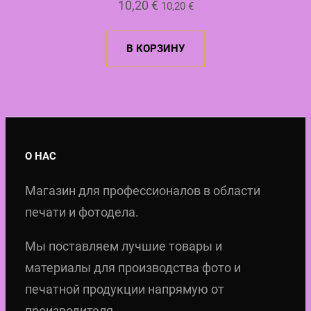
10,20
€
10,20
€
н
0
а
В КОРЗИНУ
с
€
о
.
с
т
а
О НАС
в
л
Магазин для профессионалов в области
я
печати и фотодела.
л
Мы поставляем лучшие товары и
а
материалы для производства фото и
2
печатной продукции напрямую от
0
производителя.