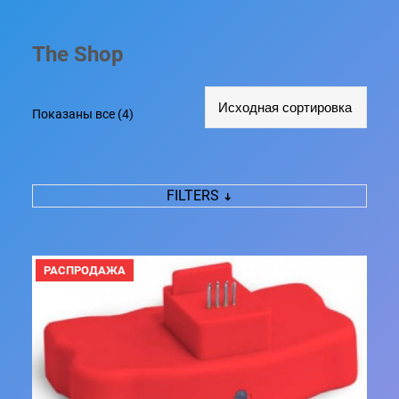
The Shop
Показаны все (4)
FILTERS
П
РАСПРОДАЖА
Р
О
Д
А
В
А
Е
М