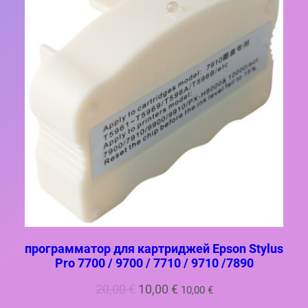
О
я
Д
А
л
В
А
а
Е
3
М
Ы
0
Й
Т
,
О
0
В
А
0
Р
€
.
программатор для картриджей Epson Stylus
Pro 7700 / 9700 / 7710 / 9710 /7890
П
Т
20,00
€
10,00
€
10,00
€