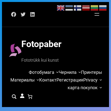
Перейти
Facebook
Twitter
LinkedIn
к
содержимому
Fotopaber
Fototrükk kui kunst
Фотобумага
Чернила
Принтеры
Материалы
Контакт
Регистрация
Privacy
карта покупок