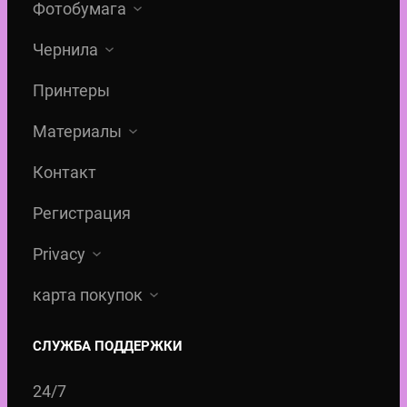
Фотобумага
с
€
о
.
Чернила
с
Принтеры
т
а
Материалы
в
Контакт
л
я
Регистрация
л
Privacy
а
3
карта покупок
8
СЛУЖБА ПОДДЕРЖКИ
,
5
24/7
0