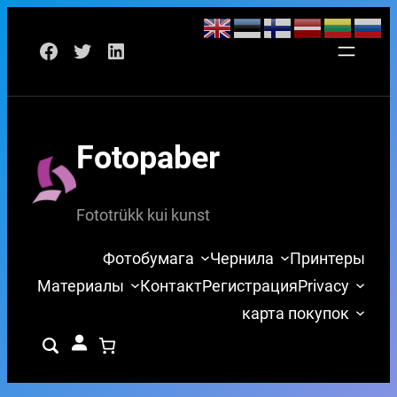
Перейти
Facebook
Twitter
LinkedIn
к
содержимому
Fotopaber
Fototrükk kui kunst
Фотобумага
Чернила
Принтеры
Материалы
Контакт
Регистрация
Privacy
карта покупок