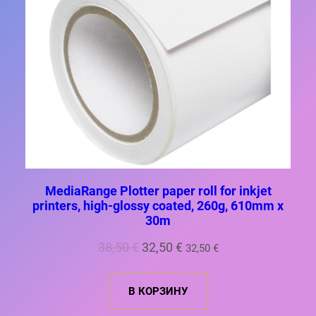
Е
М
Ы
Й
Т
О
В
А
Р
MediaRange Plotter paper roll for inkjet
printers, high-glossy coated, 260g, 610mm x
30m
П
Т
38,50
€
32,50
€
32,50
€
е
е
р
к
В КОРЗИНУ
в
у