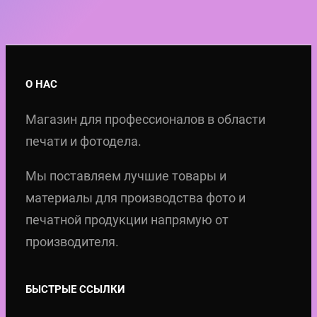
о
щ
н
а
а
я
ч
ц
О НАС
а
е
Магазин для профессионалов в области
л
н
печати и фотодела.
ь
а
н
:
Мы поставляем лучшие товары и
а
3
материалы для производства фото и
я
2
печатной продукции напрямую от
ц
,
производителя.
е
5
н
0
БЫСТРЫЕ ССЫЛКИ
а