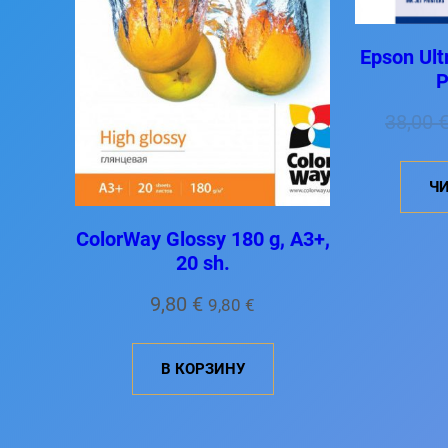
Epson Ult
P
38,00
ЧИ
ColorWay Glossy 180 g, A3+,
20 sh.
9,80
€
9,80
€
В КОРЗИНУ