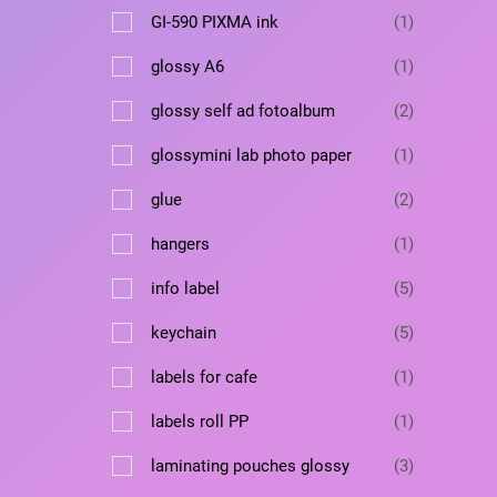
а
т
а
в
1
GI-590 PIXMA ink
1
р
о
а
т
а
в
1
glossy A6
1
р
о
а
т
в
2
glossy self ad fotoalbum
2
р
о
а
т
в
1
glossymini lab photo paper
1
р
о
а
т
в
2
glue
2
р
о
а
т
в
1
hangers
1
р
о
а
т
а
в
5
info label
5
р
о
а
т
в
5
keychain
5
р
о
а
т
а
в
1
labels for cafe
1
р
о
а
т
в
1
labels roll PP
1
р
о
а
т
о
в
3
laminating pouches glossy
3
р
о
в
а
т