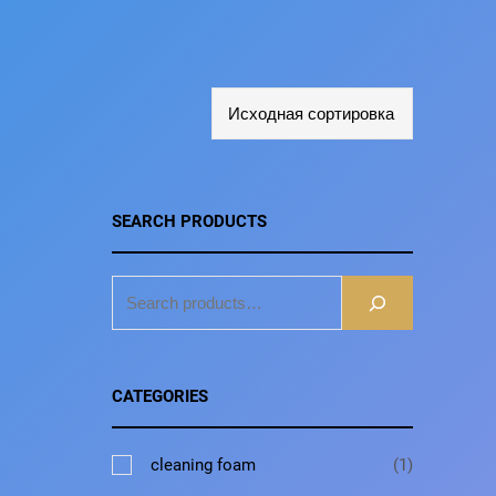
SEARCH PRODUCTS
S
E
A
R
CATEGORIES
C
H
1
cleaning foam
1
т