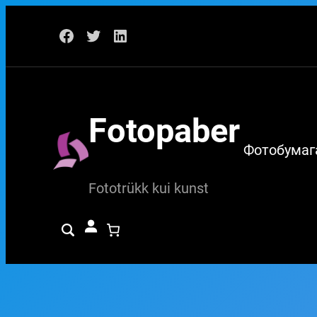
Перейти
Facebook
Twitter
LinkedIn
к
содержимому
Fotopaber
Фотобумаг
Fototrükk kui kunst