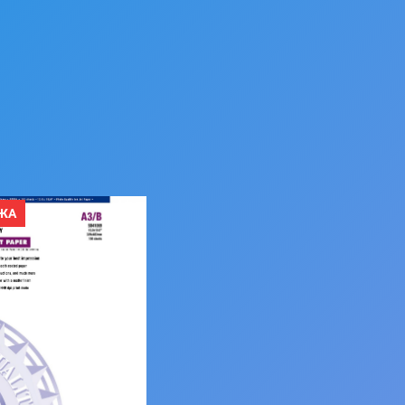
П
ЖА
Р
О
Д
А
В
А
Е
М
Ы
Й