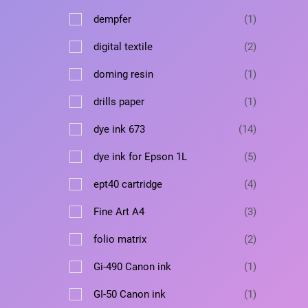
в
а
т
а
в
1
dempfer
1
р
о
а
т
в
2
digital textile
2
р
о
а
т
в
1
doming resin
1
р
о
а
т
в
1
drills paper
1
р
о
а
т
в
1
dye ink 673
14
р
о
а
4
а
в
5
dye ink for Epson 1L
5
р
т
а
т
о
4
ept40 cartridge
4
р
о
в
т
в
3
Fine Art A4
3
а
о
а
т
р
в
2
folio matrix
2
р
о
о
а
т
о
в
1
Gi-490 Canon ink
1
в
р
о
в
а
т
а
в
1
GI-50 Canon ink
1
р
о