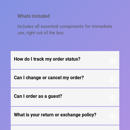
Whats Included
Includes all essential components for immediate
use, right out of the box.
How do I track my order status?
Can I change or cancel my order?
Our product is crafted using high-quality, durable
materials designed for long-lasting performance
and everyday use. Specific material details are
Can I order as a guest?
We recommend following the care instructions
mentioned in the product specifications section
provided in the product details. Proper handling,
above.
regular cleaning, and appropriate storage will
What is your return or exchange policy?
Yes, this product is designed with both
help maintain its quality and appearance over
functionality and comfort in mind, making it
time.