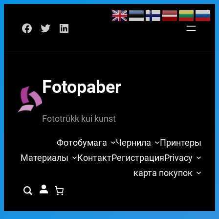
Перейти
Facebook
Twitter
LinkedIn
к
содержимому
Fotopaber
Fototrükk kui kunst
Фотобумага
Чернила
Принтеры
Материалы
Контакт
Регистрация
Privacy
карта покупок