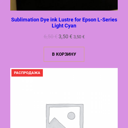
Sublimation Dye ink Lustre for Epson L-Series
Light Cyan
Первоначальная
Текущая
6,50
€
3,50
€
3,50
€
цена
цена:
составляла
3,50 €.
В КОРЗИНУ
6,50 €.
ПРОДАВАЕМЫЙ
РАСПРОДАЖА
ТОВАР