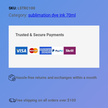
а
я
ч
ц
SKU:
LSTRC100
а
е
л
н
Category:
sublimation dye ink 70ml
ь
а
н
:
а
3
я
,
ц
5
Trusted & Secure Payments
е
0
н
а
€
с
.
о
с
т
а
в
л
я
Hassle-free returns and exchanges within a month
л
а
6
,
5
0
Free shipping on all orders over $100
€