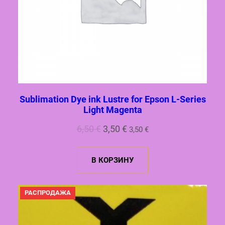
Sublimation Dye ink Lustre for Epson L-Series
Light Magenta
Первоначальная
Текущая
6,50
€
3,50
€
3,50
€
цена
цена:
составляла
3,50 €.
В КОРЗИНУ
6,50 €.
ПРОДАВАЕМЫЙ
РАСПРОДАЖА
ТОВАР