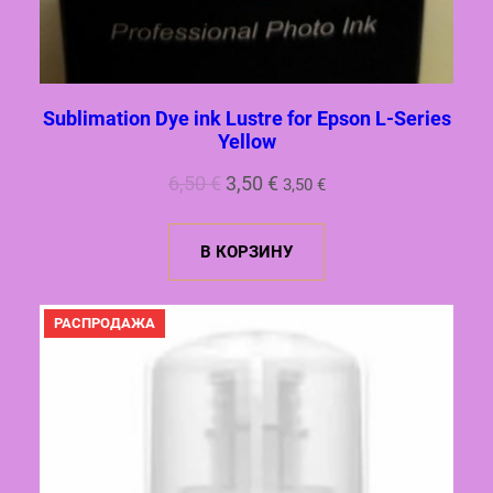
Sublimation Dye ink Lustre for Epson L-Series
Yellow
Первоначальная
Текущая
6,50
€
3,50
€
3,50
€
цена
цена:
составляла
3,50 €.
В КОРЗИНУ
6,50 €.
ПРОДАВАЕМЫЙ
РАСПРОДАЖА
ТОВАР