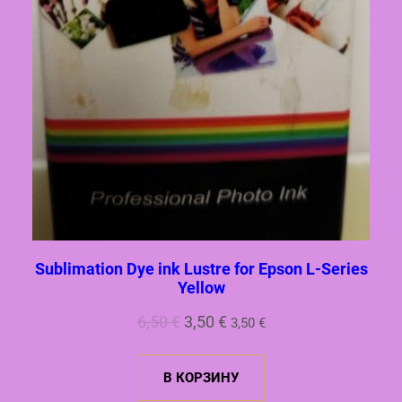
Sublimation Dye ink Lustre for Epson L-Series
Yellow
Первоначальная
Текущая
6,50
€
3,50
€
3,50
€
цена
цена:
составляла
3,50 €.
В КОРЗИНУ