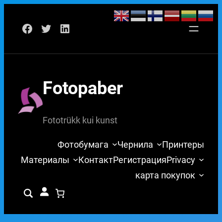
Перейти
Facebook
Twitter
LinkedIn
к
содержимому
Fotopaber
Fototrükk kui kunst
Фотобумага
Чернила
Принтеры
Материалы
Контакт
Регистрация
Privacy
карта покупок