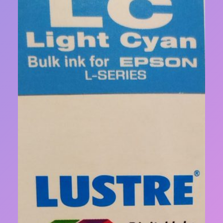
О
Л
О
В
О
К
E
P
S
O
N
B
K
1
4
0
M
L