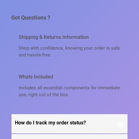
Л
Ь
Got Questions ?
Н
Ы
Е
Shipping & Returns Information
С
У
Shop with confidence, knowing your order is safe
Б
and hassle-free.
Л
И
М
Whats Included
А
Includes all essential components for immediate
Ц
use, right out of the box.
И
О
Н
Н
Ы
How do I track my order status?
Е
Ч