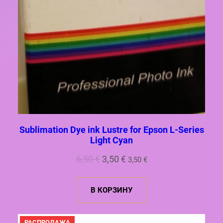
Sublimation Dye ink Lustre for Epson L-Series
Light Cyan
Первоначальная
Текущая
6,50
€
3,50
€
3,50
€
цена
цена:
составляла
3,50 €.
В КОРЗИНУ
6,50 €.
ПРОДАВАЕМЫЙ
РАСПРОДАЖА