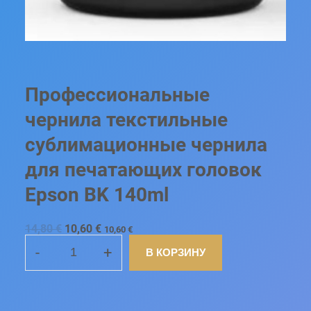
Профессиональные
чернила текстильные
сублимационные чернила
для печатающих головок
Epson BK 140ml
П
Т
14,80
€
10,60
€
10,60
€
е
е
р
к
-
+
В КОРЗИНУ
К
в
у
о
щ
О
н
а
Л
а
я
ч
ц
И