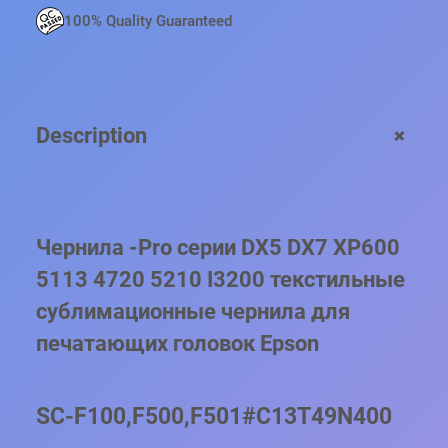
О
100% Quality Guaranteed
Н
А
Л
Ь
Н
+
Description
Ы
Е
Ч
Е
Р
Чернила -Pro серии DX5 DX7 XP600
Н
И
5113 4720 5210 I3200 текстильные
Л
сублимационные чернила для
А
Т
печатающих головок Epson
Е
К
С
SC-F100,F500,F501#C13T49N400
Т
И