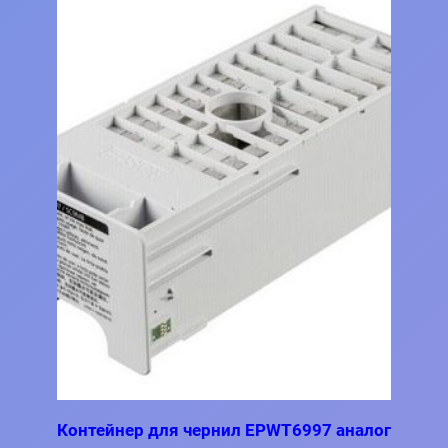
Контейнер для чернил EPWT6997 аналог