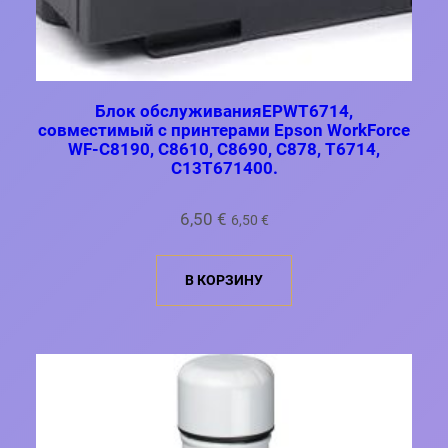
Блок обслуживанияEPWT6714,
совместимый с принтерами Epson WorkForce
WF-C8190, C8610, C8690, C878, T6714,
C13T671400.
6,50
€
6,50
€
В КОРЗИНУ