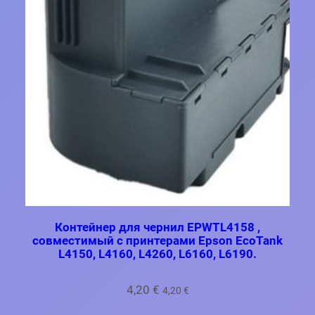
Контейнер для чернил EPWTL4158 ,
совместимый с принтерами Epson EcoTank
L4150, L4160, L4260, L6160, L6190.
4,20
€
4,20
€