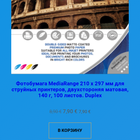
Фотобумага MediaRange 210 x 297 мм для
струйных принтеров, двухстороняя матовая,
140 г, 100 листов. Duplex
Первоначальная
Текущая
7,90
€
8,90
€
7,90
€
цена
цена:
составляла
7,90 €.
В КОРЗИНУ
8,90 €.