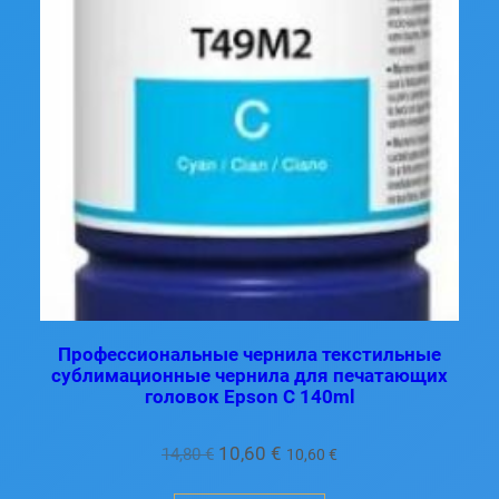
Профессиональные чернила текстильные
сублимационные чернила для печатающих
головок Epson C 140ml
Первоначальная
Текущая
10,60
€
14,80
€
10,60
€
цена
цена: