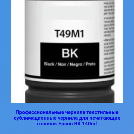
Профессиональные чернила текстильные
сублимационные чернила для печатающих
головок Epson BK 140ml