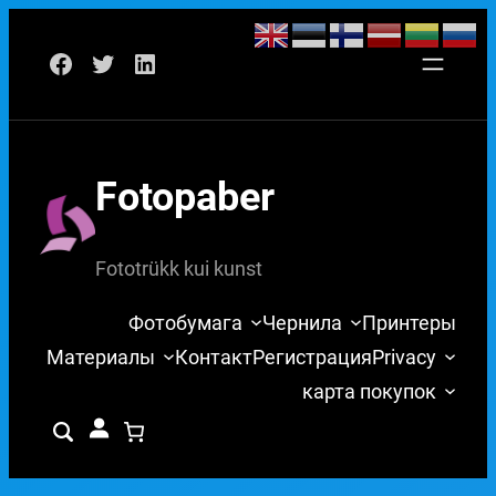
Перейти
Facebook
Twitter
LinkedIn
к
содержимому
Fotopaber
Fototrükk kui kunst
Фотобумага
Чернила
Принтеры
Материалы
Контакт
Регистрация
Privacy
карта покупок