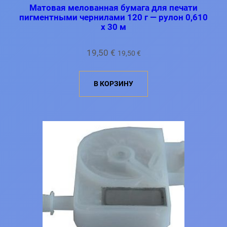
Матовая мелованная бумага для печати
пигментными чернилами 120 г — рулон 0,610
x 30 м
19,50
€
19,50
€
В КОРЗИНУ