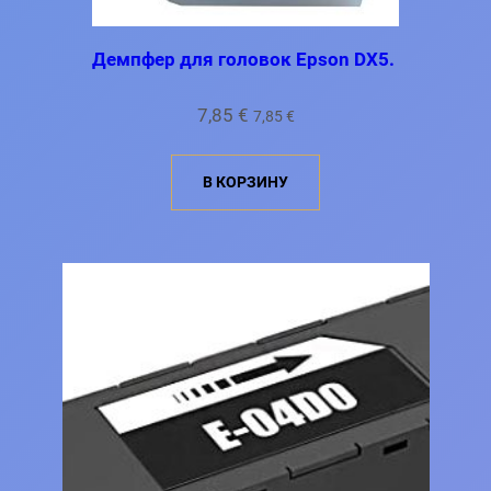
Демпфер для головок Epson DX5.
7,85
€
7,85
€
В КОРЗИНУ