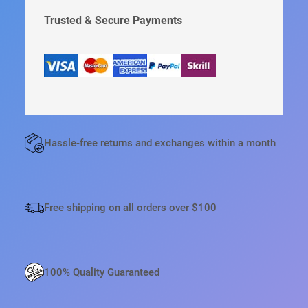
Т
В
Trusted & Secure Payments
О
Т
О
В
А
Р
А
К
Hassle-free returns and exchanges within a month
О
Н
Т
Е
Free shipping on all orders over $100
Й
Н
Е
Р
100% Quality Guaranteed
Д
Л
Я