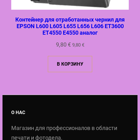
Контейнер для отработанных чернил для
EPSON L600 L605 L655 L656 L606 ET3600
ET4550 E4550 аналог
9,80
€
9,80
€
В КОРЗИНУ
О НАС
Магазин для профессионалов в области
печати и фотодела.