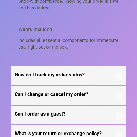
Shop with confidence, knowing your order is safe
and hassle-free.
Whats Included
Includes all essential components for immediate
use, right out of the box.
How do I track my order status?
Can I change or cancel my order?
Our product is crafted using high-quality, durable
materials designed for long-lasting performance
and everyday use. Specific material details are
Can I order as a guest?
We recommend following the care instructions
mentioned in the product specifications section
provided in the product details. Proper handling,
above.
regular cleaning, and appropriate storage will
What is your return or exchange policy?