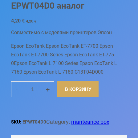
EPWT04D0 аналог
4,20
€
4,20
€
Совместимо с моделями преинтеров Эпсон
Epson EcoTank Epson EcoTank ET-7700 Epson
EcoTank ET-7700 Series Epson EcoTank ET-775
0Epson EcoTank L 7100 Series Epson EcoTank L
7160 Epson EcoTank L 7180 C13T04D000
-
+
В КОРЗИНУ
К
О
Л
И
Ч
Category:
manteance box
SKU:
EPWT04D0
Е
С