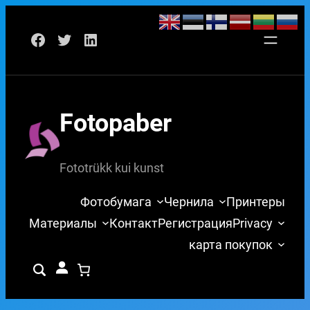
Перейти
Facebook
Twitter
LinkedIn
к
содержимому
Fotopaber
Fototrükk kui kunst
Фотобумага
Чернила
Принтеры
Материалы
Контакт
Регистрация
Privacy
карта покупок