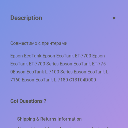
Ч
Е
+
Description
Р
Н
И
Л
Совместимо с принтерами
E
P
Epson EcoTank Epson EcoTank ET-7700 Epson
W
T
EcoTank ET-7700 Series Epson EcoTank ET-775
0
0Epson EcoTank L 7100 Series Epson EcoTank L
4
7160 Epson EcoTank L 7180 C13T04D000
D
0
А
Н
Got Questions ?
А
Л
Shipping & Returns Information
О
Г