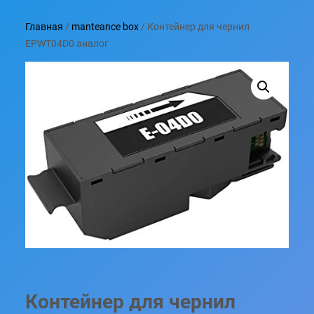
Главная
/
manteance box
/ Контейнер для чернил
EPWT04D0 аналог
Контейнер для чернил