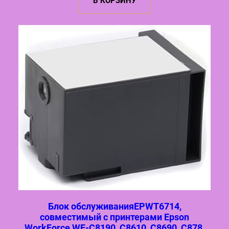
В КОРЗИНУ
Блок обслуживанияEPWT6714,
совместимый с принтерами Epson
WorkForce WF-C8190, C8610, C8690, C878,