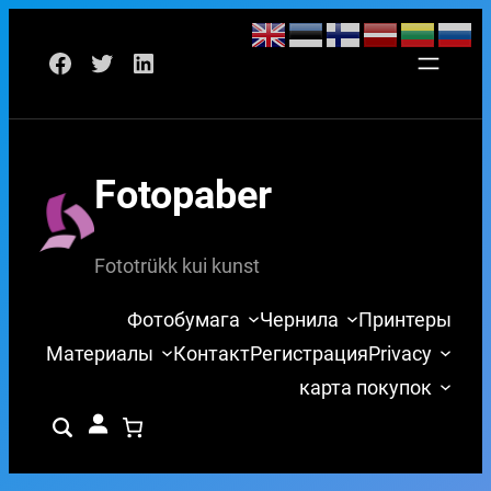
Перейти
Facebook
Twitter
LinkedIn
к
содержимому
Fotopaber
Fototrükk kui kunst
Фотобумага
Чернила
Принтеры
Материалы
Контакт
Регистрация
Privacy
карта покупок