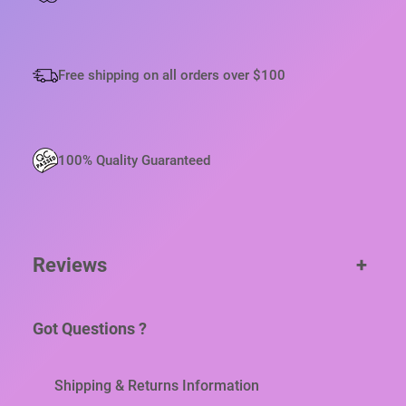
Ч
К
И
Free shipping on all orders over $100
Д
Л
Я
Ч
И
100% Quality Guaranteed
С
Т
К
И
П
Reviews
+
Е
Ч
А
Got Questions ?
Т
Н
Ы
Shipping & Returns Information
Х