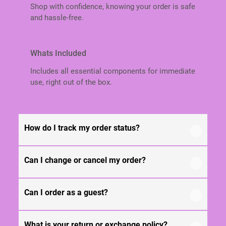
Shop with confidence, knowing your order is safe
Г
and hassle-free.
О
Л
О
В
Whats Included
О
Includes all essential components for immediate
К
use, right out of the box.
R
O
L
A
How do I track my order status?
N
D
,
Can I change or cancel my order?
M
Our product is crafted using high-quality, durable
I
materials designed for long-lasting performance
M
and everyday use. Specific material details are
Can I order as a guest?
A
We recommend following the care instructions
mentioned in the product specifications section
K
provided in the product details. Proper handling,
above.
I
regular cleaning, and appropriate storage will
What is your return or exchange policy?