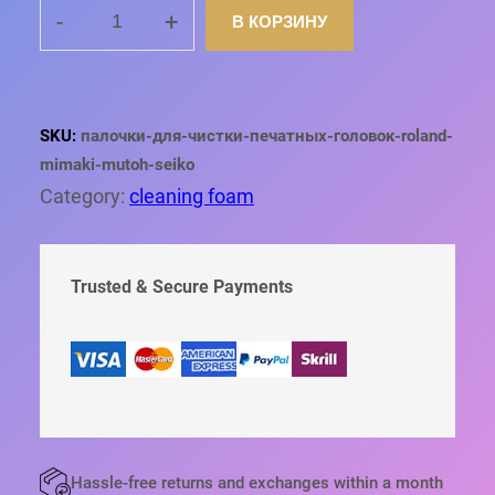
-
+
В КОРЗИНУ
К
О
Л
И
Ч
SKU:
палочки-для-чистки-печатных-головок-roland-
Е
mimaki-mutoh-seiko
С
Category:
cleaning foam
Т
В
О
Т
Trusted & Secure Payments
О
В
А
Р
А
П
А
Л
Hassle-free returns and exchanges within a month
О