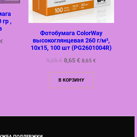
мага
 гр ,
в
Фотобумага ColorWay
высокоглянцевая 260 г/м²,
альная
ущая
€
10х15, 100 шт (PG2601004R)
:
Первоначальная
Текущая
9,25
€
8,65
€
8,65
€
ла
€.
цена
цена:
В КОРЗИНУ
составляла
8,65 €.
9,25 €.
УЖБА ПОДДЕРЖКИ