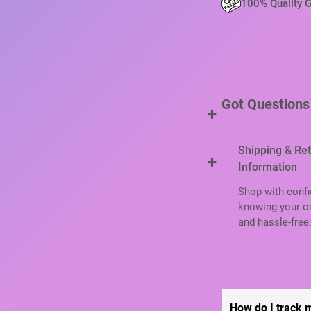
100% Quality 
Got Questions
+
Shipping & Re
+
Information
Shop with confi
knowing your or
and hassle-free
How do I track 