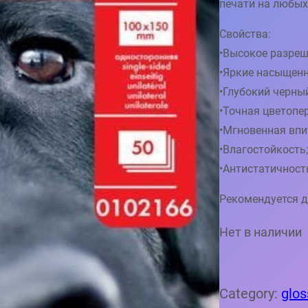
печати на любых
Свойства:
•Высокое разреш
•Яркие насыщенн
•Глубокий черный
•Точная цветопе
•Мгновенная впи
•Влагостойкость
•Антистатичност
Рекомендуется д
Нет в наличии
Category:
glo