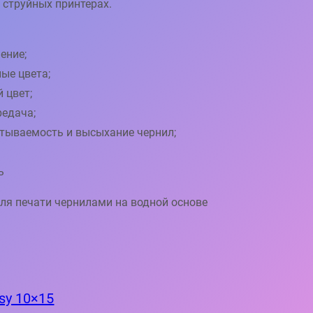
 струйных принтерах.
ение;
ые цвета;
 цвет;
редача;
тываемость и высыхание чернил;
;
ь
ля печати чернилами на водной основе
ssy 10×15