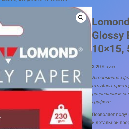
Lomond 
Glossy
10×15, 
3,20
€
3,20
€
Экономичная фо
струйных принте
разрешением са
графики.
Позволяет полу
и детальной про