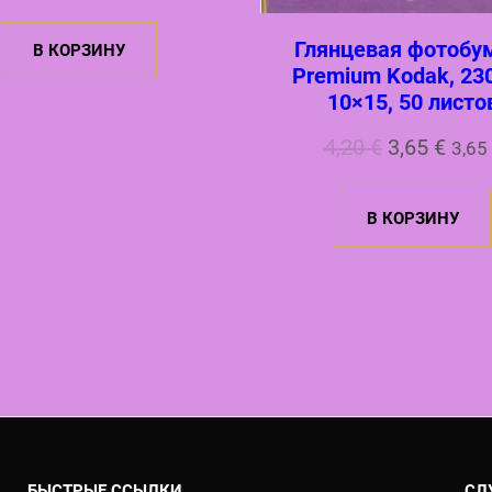
Глянцевая фотобу
В КОРЗИНУ
Premium Kodak, 230
10×15, 50 листо
Первонач
Тек
4,20
€
3,65
€
3,65
цена
цена
В КОРЗИНУ
составля
3,65 
4,20 €.
БЫСТРЫЕ ССЫЛКИ
СЛ