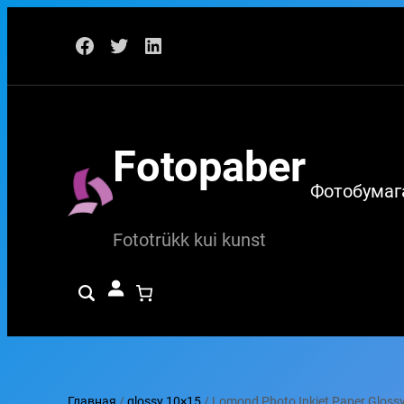
Перейти
Facebook
Twitter
LinkedIn
к
содержимому
Fotopaber
Фотобумаг
Fototrükk kui kunst
Главная
/
glossy 10×15
/ Lomond Photo Inkjet Paper Gloss