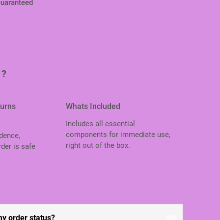
Guaranteed
 ?
turns
Whats Included
Includes all essential
components for immediate use,
dence,
right out of the box.
der is safe
.
my order status?