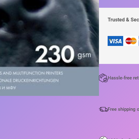
Trusted & Se
Hassle-free re
Free shipping 