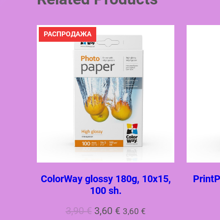
ПРОДАВАЕМЫЙ
РАСПРОДАЖА
ТОВАР
ColorWay glossy 180g, 10х15,
PrintP
100 sh.
Первоначальная
Текущая
3,90
€
3,60
€
3,60
€