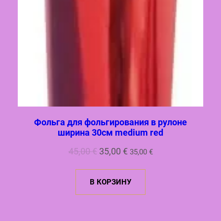
Фольга для фольгирования в рулоне
ширина 30см medium red
Первоначальная
Текущая
45,00
€
35,00
€
35,00
€
цена
цена:
составляла
35,00 €.
В КОРЗИНУ
45,00 €.