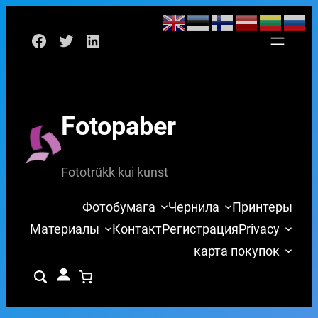
Перейти
Facebook
Twitter
LinkedIn
к
содержимому
Fotopaber
Fototrükk kui kunst
Фотобумага
Чернила
Принтеры
Материалы
Контакт
Регистрация
Privacy
карта покупок