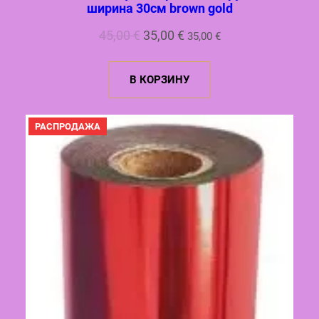
ширина 30см brown gold
Первоначальная
Текущая
45,00
€
35,00
€
35,00
€
цена
цена:
составляла
35,00 €.
В КОРЗИНУ
45,00 €.
ПРОДАВАЕМЫЙ
РАСПРОДАЖА
ТОВАР