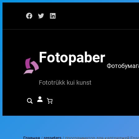
Перейти
Facebook
Twitter
LinkedIn
к
содержимому
Fotopaber
Фотобумаг
Fototrükk kui kunst
Главная
/
resseters
/ программатор для картриджей Epson 