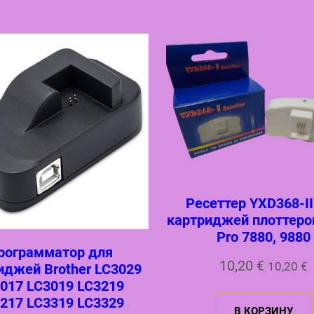
1
0
/
9
7
1
0
/
7
8
9
0
Ресеттер YXD368-II
картриджей плоттеро
Pro 7880, 9880
рограмматор для
10,20
€
10,20
€
иджей Brother LC3029
017 LC3019 LC3219
217 LC3319 LC3329
В КОРЗИНУ