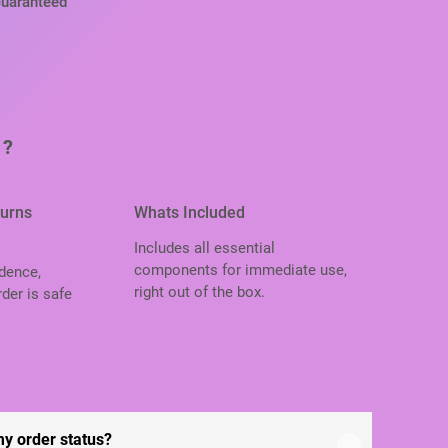
Guaranteed
 ?
turns
Whats Included
Includes all essential
components for immediate use,
dence,
right out of the box.
der is safe
.
my order status?