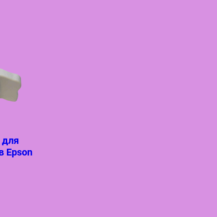
 для
в Epson