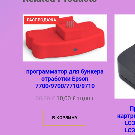
ПРОДАВАЕМЫЙ
РАСПРОДАЖА
ТОВАР
программатор для бункера
отработки Epson
7700/9700/7710/9710
Первоначальная
Текущая
30,00
€
10,00
€
10,00
€
цена
цена:
П
картр
В КОРЗИНУ
составляла
10,00 €.
LC3
30,00 €.
LC3