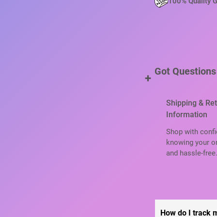
100% Quality 
Р
Д
Л
Я
К
А
Got Questions
Р
+
Т
Р
Shipping & Re
И
Information
Д
Ж
Shop with confi
Е
knowing your or
Й
and hassle-free
E
P
S
O
N
How do I track 
S