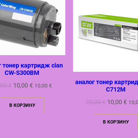
г тонер картридж cian
CW-S300BM
аналог тонер картри
Первоначальная
Текущая
,00
€
10,00
€
10,00
€
C712M
цена
цена:
Первонач
Тек
20,00
€
10,00
€
10,
В КОРЗИНУ
составляла
10,00 €.
цена
цен
20,00 €.
В КОРЗИНУ
составлял
10,0
20,00 €.