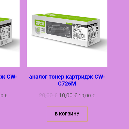
дж CW-
аналог тонер картридж CW-
C726M
альная
ущая
Первоначальная
Текущая
20,00
€
10,00
€
00
€
10,00
€
а:
цена
цена:
В КОРЗИНУ
а
0 €.
составляла
10,00 €.
20,00 €.