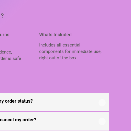
 ?
turns
Whats Included
Includes all essential
components for immediate use,
dence,
right out of the box.
der is safe
.
my order status?
 cancel my order?
rafted using high-quality, durable materials
ng-lasting performance and everyday use. Specific