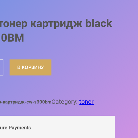
тонер картридж black
00BM
В КОРЗИНУ
Category:
toner
ер-картридж-cw-s300bm
cure Payments