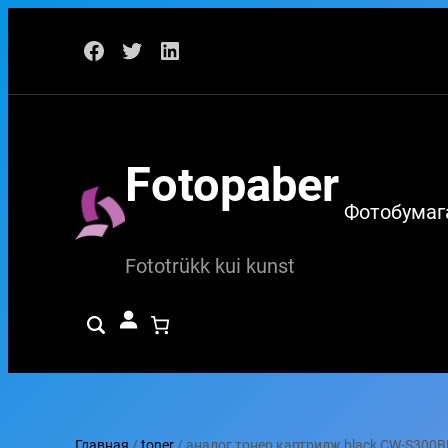
Перейти
Facebook
Twitter
LinkedIn
к
содержимому
Fotopaber
Фотобумаг
Fototrükk kui kunst
Главная
/
toner
/ аналог тонер картридж black CW-S300