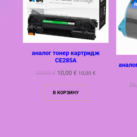
аналог тонер картридж
CE285A
анало
Первоначальная
Текущая
20,00
€
10,00
€
10,00
€
цена
цена:
20
В КОРЗИНУ
составляла
10,00 €.
20,00 €.