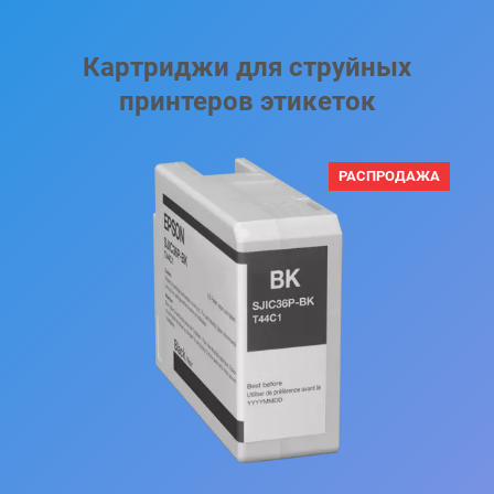
Картриджи для струйных
принтеров этикеток
П
РАСПРОДАЖА
Р
О
Д
А
В
А
Е
М
Ы
Й
Т
О
В
А
Р