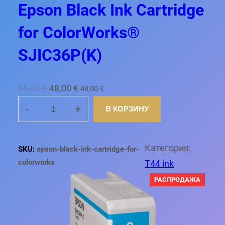
Epson Black Ink Cartridge
for ColorWorks®
SJIC36P(K)
П
Т
55,00
€
48,00
€
48,00
€
е
е
-
+
В КОРЗИНУ
К
р
к
о
в
у
л
Категория:
SKU:
epson-black-ink-cartridge-for-
о
щ
и
colorworks
T44 ink
н
а
ч
П
РАСПРОДАЖА
а
я
Р
е
ч
ц
О
Д
с
а
е
А
В