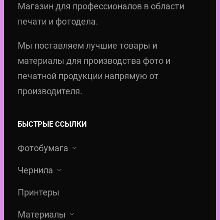
r
о
.
н
:
Магазин для профессионалов в области
C
t
т
а
4
печати и фотодела.
r
о
я
8
Мы поставляем лучшие товары и
i
в
ц
,
материалы для производства фото и
d
а
е
0
печатной продукции напрямую от
g
р
н
0
производителя.
e
а
а
f
E
с
€
o
p
БЫСТРЫЕ ССЫЛКИ
о
.
r
s
с
Фотобумага
C
o
т
o
n
Чернила
а
l
Y
в
Принтеры
o
e
л
r
Материалы
l
я