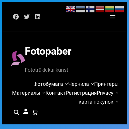
Перейти
Facebook
Twitter
LinkedIn
к
содержимому
Fotopaber
Fototrükk kui kunst
Фотобумага
Чернила
Принтеры
Материалы
Контакт
Регистрация
Privacy
карта покупок