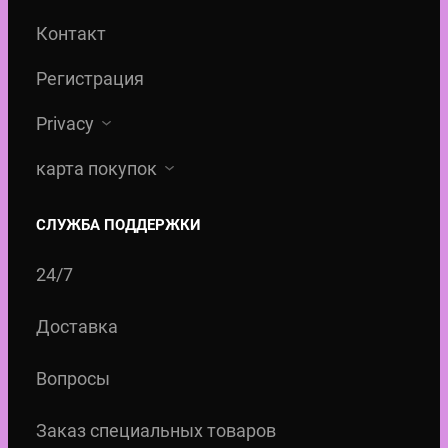
W
l
л
Контакт
o
o
а
Регистрация
r
w
5
k
I
5
Privacy
s
n
,
карта покупок
®
k
0
S
C
0
СЛУЖБА ПОДДЕРЖКИ
J
a
I
r
€
24/7
C
t
.
Доставка
3
r
6
i
Вопросы
P
d
(
g
Заказ специальных товаров