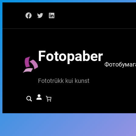
Перейти
Facebook
Twitter
LinkedIn
к
содержимому
Fotopaber
Фотобумаг
Fototrükk kui kunst