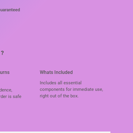
Guaranteed
 ?
turns
Whats Included
Includes all essential
components for immediate use,
dence,
right out of the box.
der is safe
.