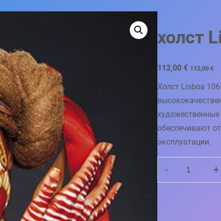
холст 
112,00
€
112,00
€
Холст Lisboa 106
высококачестве
художественных 
обеспечивают от
эксплуатации.
-
+
К
О
Л
И
Ч