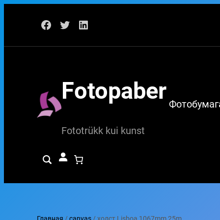
Перейти
Facebook
Twitter
LinkedIn
к
содержимому
Fotopaber
Фотобумаг
Fototrükk kui kunst
Главная
/
canvas
/ холст Lisboa 1067mm 25m