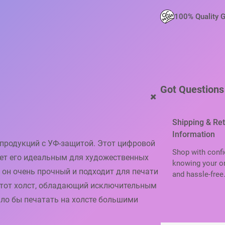
O
A
100% Quality 
1
0
6
7
M
M
Got Questions
2
+
5
M
Shipping & Re
Information
репродукций с УФ-защитой. Этот цифровой
Shop with confi
лает его идеальным для художественных
knowing your or
 он очень прочный и подходит для печати
and hassle-free
этот холст, обладающий исключительным
ило бы печатать на холсте большими