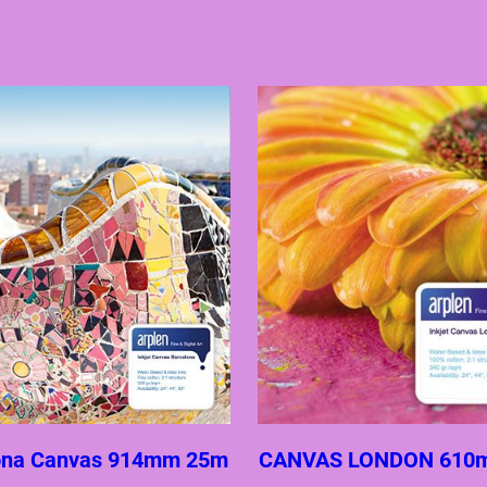
ona Canvas 914mm 25m
CANVAS LONDON 610