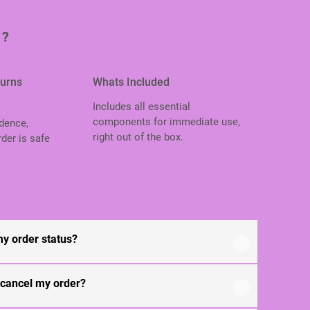
 ?
turns
Whats Included
Includes all essential
components for immediate use,
dence,
right out of the box.
der is safe
.
my order status?
 cancel my order?
rafted using high-quality, durable materials
ng-lasting performance and everyday use. Specific