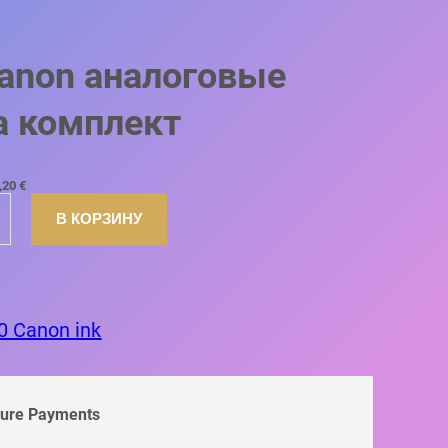
Canon аналоговые
а комплект
,20
€
В КОРЗИНУ
0 Canon ink
cure Payments