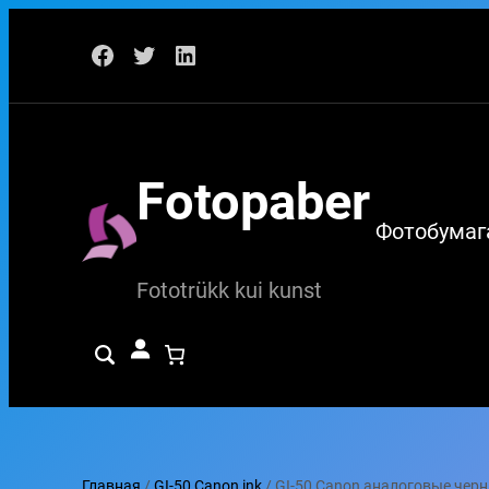
Перейти
Facebook
Twitter
LinkedIn
к
содержимому
Fotopaber
Фотобумаг
Fototrükk kui kunst
Главная
/
GI-50 Canon ink
/ GI-50 Canon аналоговые чер