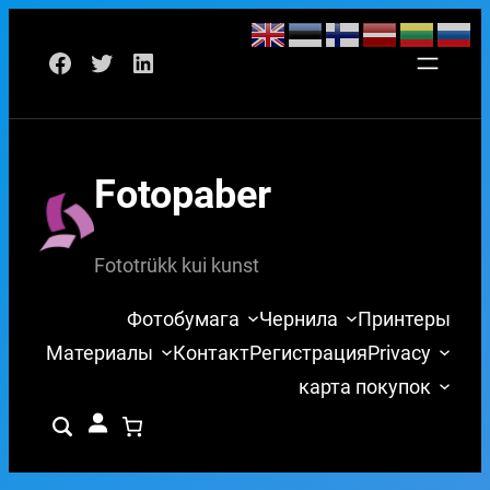
Перейти
Facebook
Twitter
LinkedIn
к
содержимому
Fotopaber
Fototrükk kui kunst
Фотобумага
Чернила
Принтеры
Материалы
Контакт
Регистрация
Privacy
карта покупок