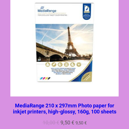
MediaRange 210 x 297mm Photo paper for
inkjet printers, high-glossy, 160g, 100 sheets
Первоначальная
Текущая
10,00
€
9,50
€
9,50
€