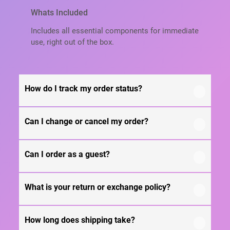
Whats Included
Includes all essential components for immediate
use, right out of the box.
How do I track my order status?
Can I change or cancel my order?
Our product is crafted using high-quality, durable
materials designed for long-lasting performance
and everyday use. Specific material details are
Can I order as a guest?
We recommend following the care instructions
mentioned in the product specifications section
provided in the product details. Proper handling,
above.
regular cleaning, and appropriate storage will
What is your return or exchange policy?
Yes, this product is designed with both
help maintain its quality and appearance over
functionality and comfort in mind, making it
time.
ideal for regular, everyday use depending on your
How long does shipping take?
We offer a customer-friendly return and