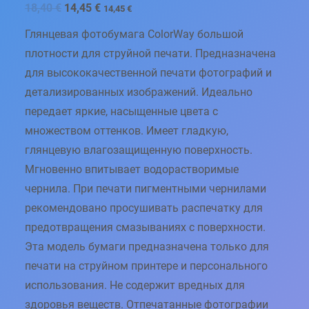
П
Т
18,40
€
14,45
€
14,45
€
е
е
р
к
Глянцевая фотобумага ColorWay большой
в
у
о
щ
плотности для струйной печати. Предназначена
н
а
для высококачественной печати фотографий и
а
я
ч
ц
детализированных изображений. Идеально
а
е
л
н
передает яркие, насыщенные цвета с
ь
а
н
:
множеством оттенков. Имеет гладкую,
а
1
глянцевую влагозащищенную поверхность.
я
4
ц
,
Мгновенно впитывает водорастворимые
е
4
н
5
чернила. При печати пигментными чернилами
а
с
€
рекомендовано просушивать распечатку для
о
.
предотвращения смазываниях с поверхности.
с
т
Эта модель бумаги предназначена только для
а
в
печати на струйном принтере и персонального
л
я
использования. Не содержит вредных для
л
здоровья веществ. Отпечатанные фотографии
а