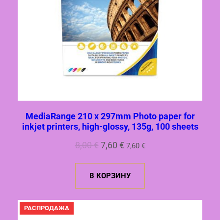
MediaRange 210 x 297mm Photo paper for
inkjet printers, high-glossy, 135g, 100 sheets
Первоначальная
Текущая
8,00
€
7,60
€
7,60
€
цена
цена:
составляла
7,60 €.
В КОРЗИНУ
8,00 €.
ПРОДАВАЕМЫЙ
РАСПРОДАЖА
ТОВАР