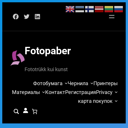
Перейти
Facebook
Twitter
LinkedIn
к
содержимому
Fotopaber
Fototrükk kui kunst
Фотобумага
Чернила
Принтеры
Материалы
Контакт
Регистрация
Privacy
карта покупок