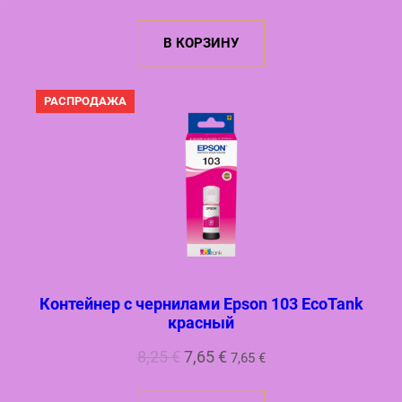
цена
цена:
составляла
7,65 €.
В КОРЗИНУ
8,25 €.
ПРОДАВАЕМЫЙ
РАСПРОДАЖА
ТОВАР
Контейнер с чернилами Epson 103 EcoTank
красный
Первоначальная
Текущая
8,25
€
7,65
€
7,65
€
цена
цена: