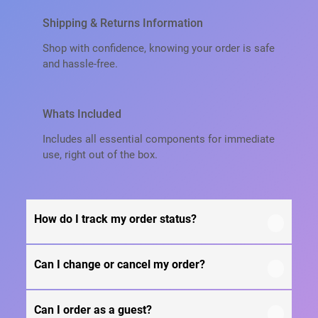
Г
О
Shipping & Returns Information
В
Shop with confidence, knowing your order is safe
Ы
and hassle-free.
Е
Ч
Е
Whats Included
Р
Н
Includes all essential components for immediate
И
use, right out of the box.
Л
А
К
О
How do I track my order status?
М
П
Л
Can I change or cancel my order?
Е
Our product is crafted using high-quality, durable
К
materials designed for long-lasting performance
Т
and everyday use. Specific material details are
Can I order as a guest?