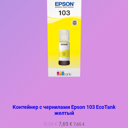
Контейнер с чернилами Epson 103 EcoTank
желтый
Первоначальная
Текущая
8,25
€
7,65
€
7,65
€