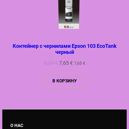
Контейнер с чернилами Epson 103 EcoTank
черный
Первоначальная
Текущая
8,20
€
7,65
€
7,65
€
цена
цена:
составляла
7,65 €.
В КОРЗИНУ
8,20 €.
О НАС