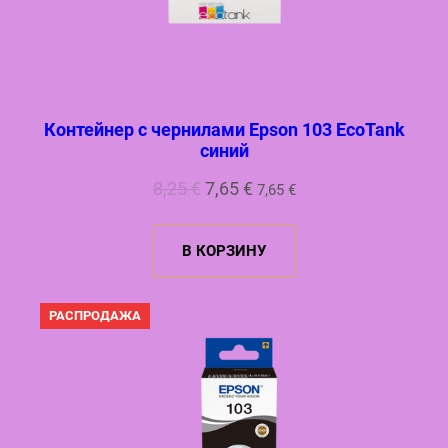
Контейнер с чернилами Epson 103 EcoTank
синий
Первоначальная
Текущая
8,25
€
7,65
€
7,65
€
цена
цена:
составляла
7,65 €.
В КОРЗИНУ
8,25 €.
ПРОДАВАЕМЫЙ
РАСПРОДАЖА
ТОВАР