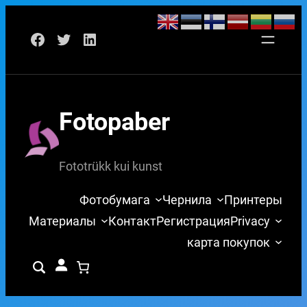
Перейти
Facebook
Twitter
LinkedIn
к
содержимому
Fotopaber
Fototrükk kui kunst
Фотобумага
Чернила
Принтеры
Материалы
Контакт
Регистрация
Privacy
карта покупок