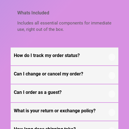
Whats Included
Includes all essential components for immediate
use, right out of the box.
How do I track my order status?
Can I change or cancel my order?
Our product is crafted using high-quality, durable
materials designed for long-lasting performance
and everyday use. Specific material details are
Can I order as a guest?
We recommend following the care instructions
mentioned in the product specifications section
provided in the product details. Proper handling,
above.
regular cleaning, and appropriate storage will
What is your return or exchange policy?
Yes, this product is designed with both
help maintain its quality and appearance over
functionality and comfort in mind, making it
time.
ideal for regular, everyday use depending on your