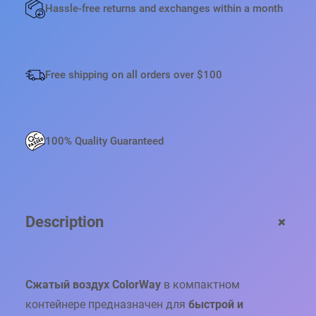
С
Hassle-free returns and exchanges within a month
Ж
А
Т
Ы
Free shipping on all orders over $100
Й
В
О
З
100% Quality Guaranteed
Д
У
Х
C
O
+
Description
L
O
R
W
Сжатый воздух ColorWay
в компактном
A
Y
контейнере предназначен для
быстрой и
—