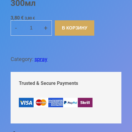
300мл
3,80
€
3,80
€
-
+
В КОРЗИНУ
К
О
Л
И
Ч
Category:
spray
Е
С
Т
В
Trusted & Secure Payments
О
Т
О
В
А
Р
А