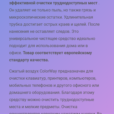
эффективной очистки труднодоступных мест
.
3
Он удаляет не только пыль, но также грязь и
0
0
микроскопические остатки. Удлинительная
М
трубка достигает острых краев и щелей. После
Л
нанесения не оставляет следов. Это
универсальное чистящее средство идеально
подходит для использования дома или в
офисе.
Товар соответствует европейскому
стандарту качества.
Сжатый воздух ColorWay предназначен для
очистки клавиатур, принтеров, компьютеров,
мобильных телефонов и другого офисного или
домашнего оборудования. Благодаря этому
средству можно очистить труднодоступные
места и мелкие предметы. Очистка
осуществляется коротким нажатием кнопки. Во