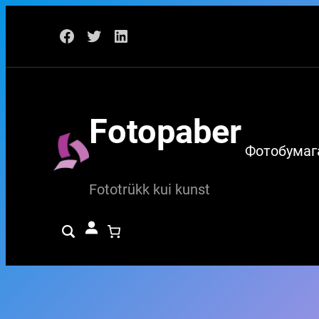
Перейти
Facebook
Twitter
LinkedIn
к
содержимому
Fotopaber
Фотобумаг
Fototrükk kui kunst