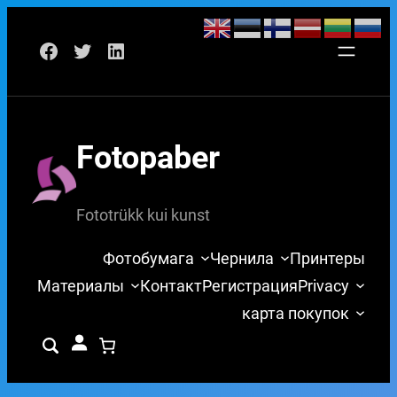
Перейти
Facebook
Twitter
LinkedIn
к
содержимому
Fotopaber
Fototrükk kui kunst
Фотобумага
Чернила
Принтеры
Материалы
Контакт
Регистрация
Privacy
карта покупок