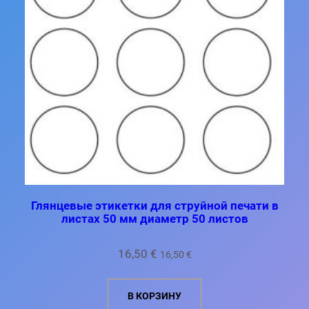
Глянцевые этикетки для струйной печати в
листах 50 мм диаметр 50 листов
16,50
€
16,50
€
В КОРЗИНУ