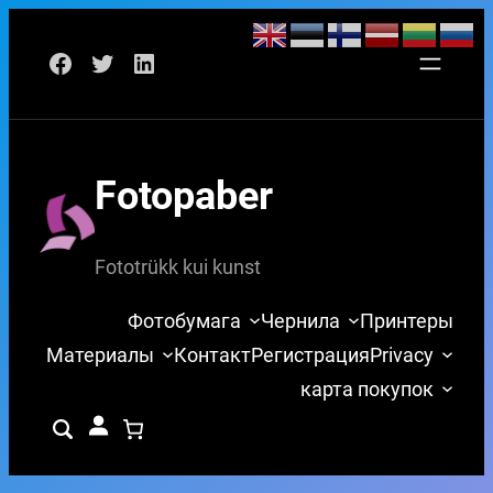
Перейти
Facebook
Twitter
LinkedIn
к
содержимому
Fotopaber
Fototrükk kui kunst
Фотобумага
Чернила
Принтеры
Материалы
Контакт
Регистрация
Privacy
карта покупок