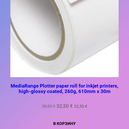
MediaRange Plotter paper roll for inkjet printers,
high-glossy coated, 260g, 610mm x 30m
Первоначальная
Текущая
32,50
€
38,50
€
32,50
€
цена
цена:
составляла
32,50 €.
В КОРЗИНУ