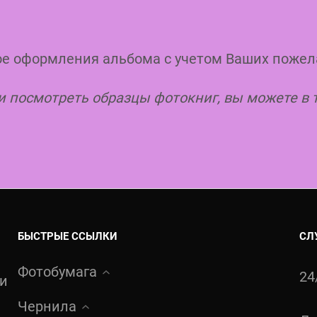
е оформления альбома с учетом Ваших пожел
и посмотреть образцы фотокниг, вы можете в
БЫСТРЫЕ ССЫЛКИ
СЛ
Фотобумага
24
ти
Чернила