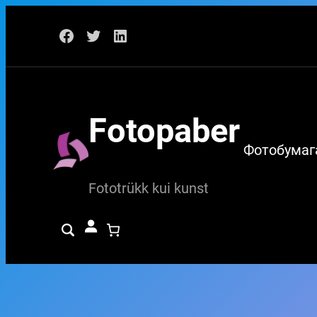
Перейти
Facebook
Twitter
LinkedIn
к
содержимому
Fotopaber
Фотобумаг
Fototrükk kui kunst