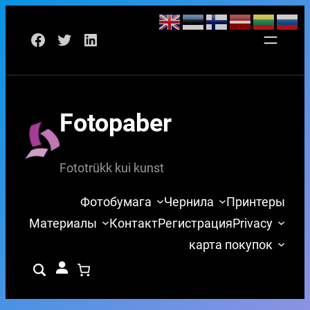
Перейти
Facebook
Twitter
LinkedIn
к
содержимому
Fotopaber
Fototrükk kui kunst
Фотобумага
Чернила
Принтеры
Материалы
Контакт
Регистрация
Privacy
карта покупок