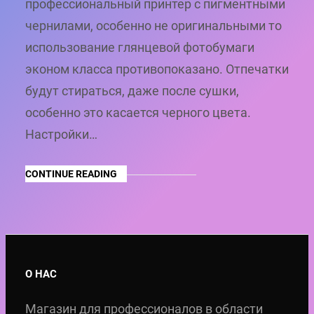
профессиональный принтер с пигментными
чернилами, особенно не оригинальными то
использование глянцевой фотобумаги
эконом класса противопоказано. Отпечатки
будут стираться, даже после сушки,
особенно это касается черного цвета.
Настройки…
CONTINUE READING
О НАС
Магазин для профессионалов в области