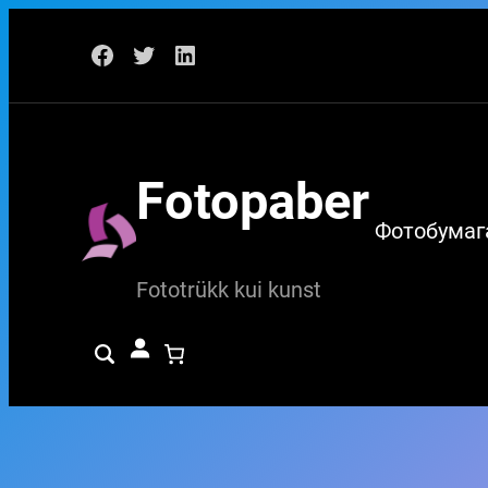
Перейти
Facebook
Twitter
LinkedIn
к
содержимому
Fotopaber
Фотобумаг
Fototrükk kui kunst