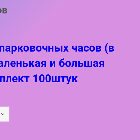
ов
парковочных часов (в
аленькая и большая
мплект 100штук