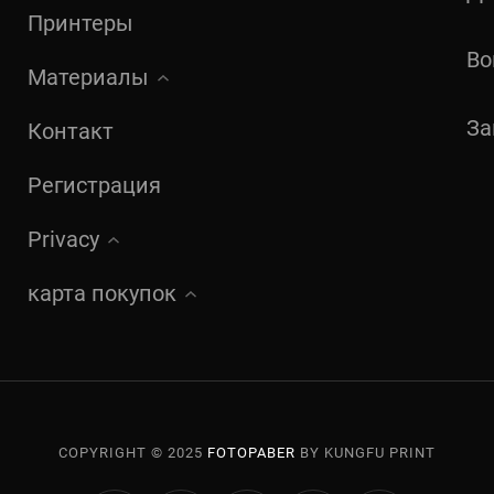
в
Принтеры
а
Во
Материалы
р
За
Контакт
а
С
Регистрация
т
Privacy
р
е
карта покупок
л
к
и
д
COPYRIGHT © 2025
FOTOPABER
BY KUNGFU PRINT
л