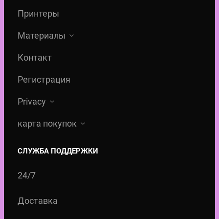
л
Принтеры
€
а
д
Материалы
л
Контакт
я
Регистрация
б
у
Privacy
м
карта покупок
а
г
СЛУЖБА ПОДДЕРЖКИ
и
N
24/7
a
Доставка
g
e