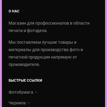
:
с
О НАС
1
т
2
в
Магазин для профессионалов в области
,
о
печати и фотодела.
0
т
0
Мы поставляем лучшие товары и
о
материалы для производства фото и
в
€
печатной продукции напрямую от
а
–
производителя.
р
1
а
4
С
БЫСТРЫЕ ССЫЛКИ
,
в
Фотобумага
0
е
0
р
Чернила