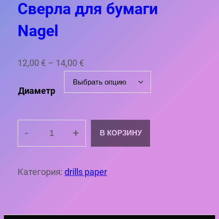
Сверла для бумаги
Nagel
Д
12,00
€
–
14,00
€
и
Диаметр
а
п
а
-
+
В КОРЗИНУ
з
К
о
о
н
л
Категория:
drills paper
ц
и
е
ч
н
е