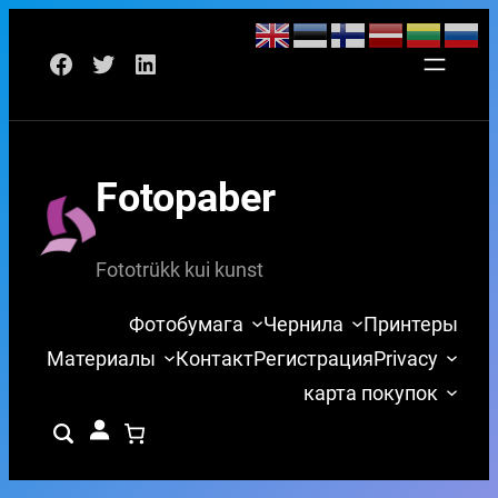
Перейти
Facebook
Twitter
LinkedIn
к
содержимому
Fotopaber
Fototrükk kui kunst
Фотобумага
Чернила
Принтеры
Материалы
Контакт
Регистрация
Privacy
карта покупок