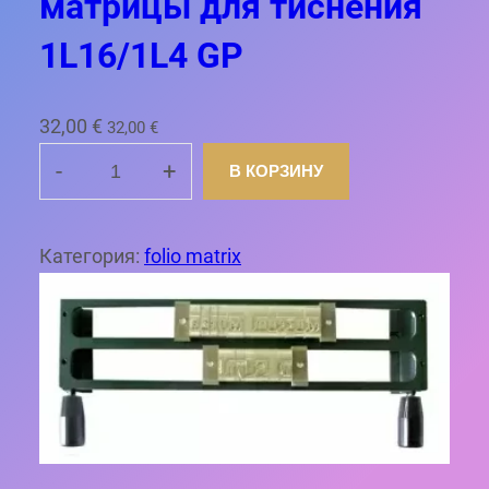
матрицы для тиснения
1L16/1L4 GP
32,00
€
32,00
€
-
+
В КОРЗИНУ
К
о
л
Категория:
folio matrix
и
ч
е
с
т
в