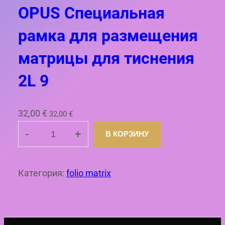
о
OPUS Специальная
т
рамка для размещения
о
в
матрицы для тиснения
а
2L 9
р
а
O
32,00
€
32,00
€
P
-
+
В КОРЗИНУ
К
U
о
S
л
С
Категория:
folio matrix
и
п
ч
е
е
ц