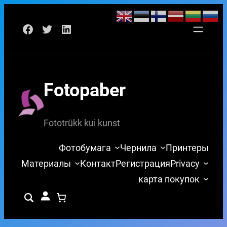
Перейти
Facebook
Twitter
LinkedIn
к
содержимому
Fotopaber
Fototrükk kui kunst
Фотобумага
Чернила
Принтеры
Материалы
Контакт
Регистрация
Privacy
карта покупок