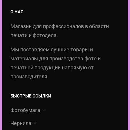
с
и
О НАС
т
а
в
л
Магазин для профессионалов в области
о
ь
печати и фотодела.
т
н
Мы поставляем лучшие товары и
о
а
материалы для производства фото и
в
я
печатной продукции напрямую от
а
р
производителя.
р
а
а
м
O
к
БЫСТРЫЕ ССЫЛКИ
P
а
Фотобумага
U
д
S
л
Чернила