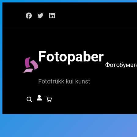
Перейти
Facebook
Twitter
LinkedIn
к
содержимому
Fotopaber
Фотобумаг
Fototrükk kui kunst