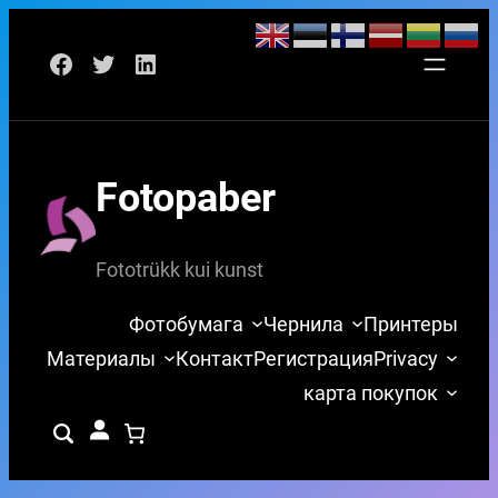
Перейти
Facebook
Twitter
LinkedIn
к
содержимому
Fotopaber
Fototrükk kui kunst
Фотобумага
Чернила
Принтеры
Материалы
Контакт
Регистрация
Privacy
карта покупок