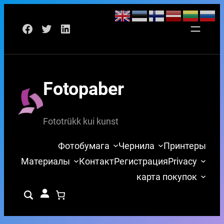
Перейти
Facebook
Twitter
LinkedIn
к
содержимому
Fotopaber
Fototrükk kui kunst
Фотобумага
Чернила
Принтеры
Материалы
Контакт
Регистрация
Privacy
карта покупок